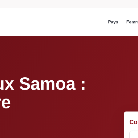
Pays
Femm
aux Samoa :
re
Co