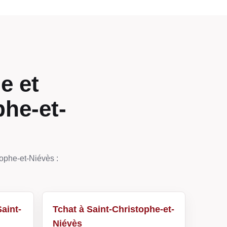
e et
phe-et-
tophe-et-Niévès :
aint-
Tchat à Saint-Christophe-et-
Niévès