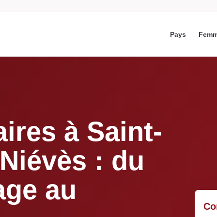
Pays
Femm
aires à Saint-
Niévès : du
age au
Co