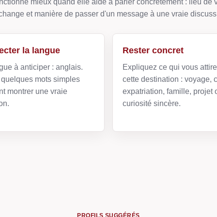
ctionne mieux quand elle aide à parler concrètement : lieu de v
change et manière de passer d'un message à une vraie discuss
cter la langue
Rester concret
gue à anticiper : anglais.
Expliquez ce qui vous attir
quelques mots simples
cette destination : voyage, c
t montrer une vraie
expatriation, famille, projet 
on.
curiosité sincère.
PROFILS SUGGÉRÉS