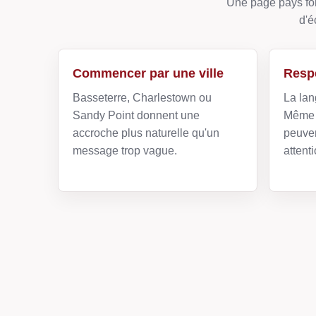
Une page pays fon
d'é
Commencer par une ville
Respe
Basseterre, Charlestown ou
La lan
Sandy Point donnent une
Même 
accroche plus naturelle qu'un
peuven
message trop vague.
attenti