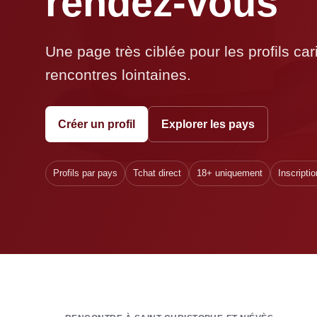
rendez-vous
Une page très ciblée pour les profils ca
rencontres lointaines.
Créer un profil
Explorer les pays
Profils par pays
Tchat direct
18+ uniquement
Inscriptio