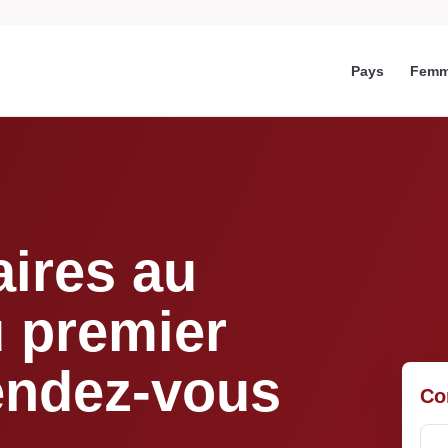
Pays
Femm
aires au
u premier
endez-vous
Co