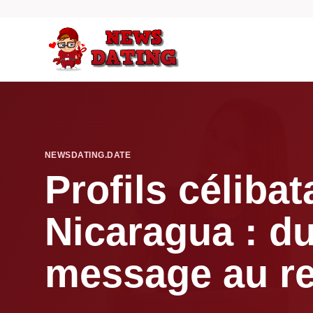
NEWSDATING.DATE
Profils célibat
Nicaragua : d
message au r