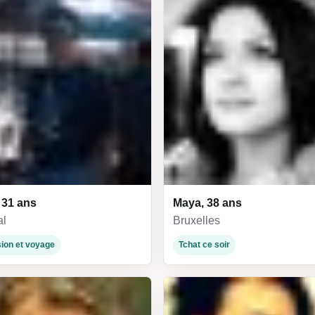
 31 ans
Maya, 38 ans
al
Bruxelles
ion et voyage
Tchat ce soir