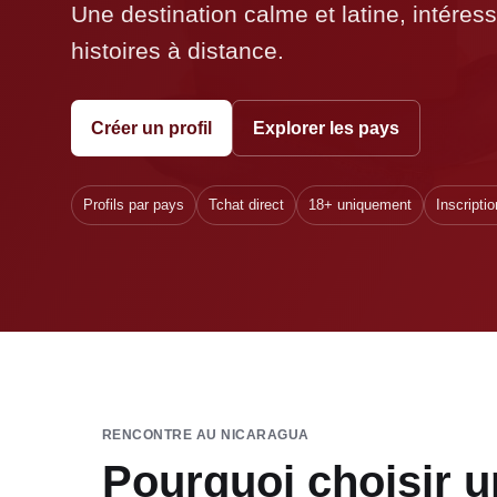
Une destination calme et latine, intéres
histoires à distance.
Créer un profil
Explorer les pays
Profils par pays
Tchat direct
18+ uniquement
Inscriptio
RENCONTRE AU NICARAGUA
Pourquoi choisir u