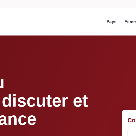
Pays
Femm
u
discuter et
sance
Co