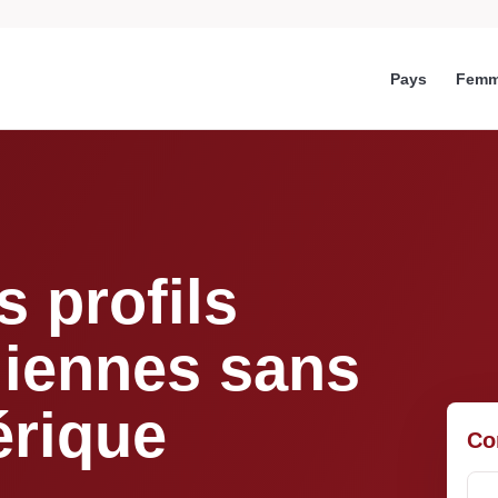
Pays
Femm
 profils
liennes sans
érique
Co