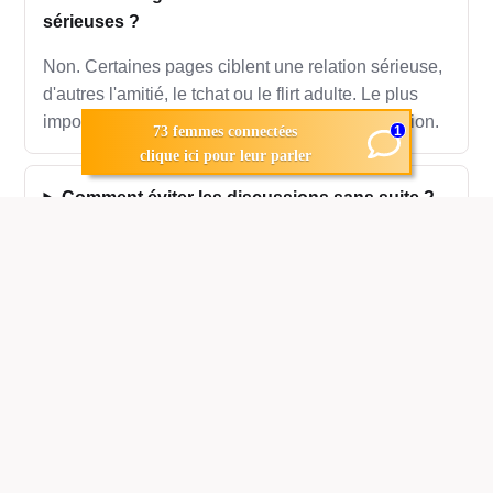
sérieuses ?
Non. Certaines pages ciblent une relation sérieuse,
d'autres l'amitié, le tchat ou le flirt adulte. Le plus
important est d'annoncer clairement votre intention.
1
73 femmes connectées
clique ici pour leur parler
Comment éviter les discussions sans suite ?
La rencontre internationale peut-elle vraiment
fonctionner ?
NewsDating.date
Rencontres internationales par pays, affinités et
intentions.