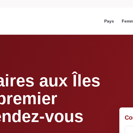
Pays
Femm
aires aux Îles
premier
endez-vous
Co