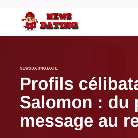
NEWSDATING.DATE
Profils célibat
Salomon : du 
message au r