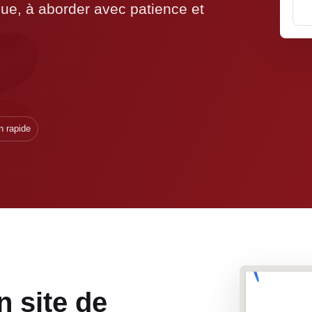
que, à aborder avec patience et
n rapide
n site de