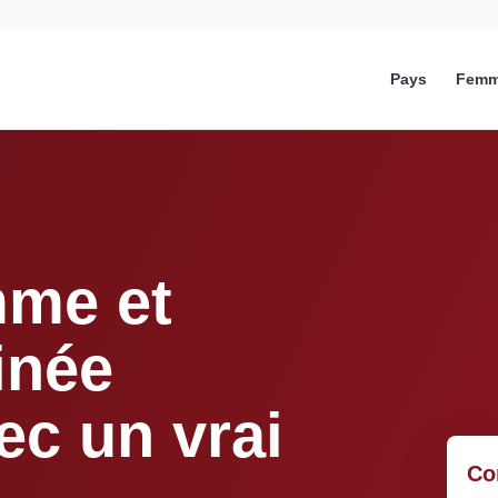
Pays
Femm
mme et
inée
ec un vrai
Co